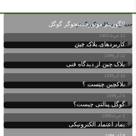
الگوریتم موتورجستجوگر گوگل
جدیدترین مطالب نگین گستر
12 خرداد1402
کاربردهای بلاک چین
12 آذر1399
بلاک چین از دیدگاه فنی
10 آذر1399
بلاکچین چیست ؟
5 آذر1399
گوگل پنالتی چیست؟
2 خرداد1398
نماد اعتماد الکترونیکی
8 آبان1396