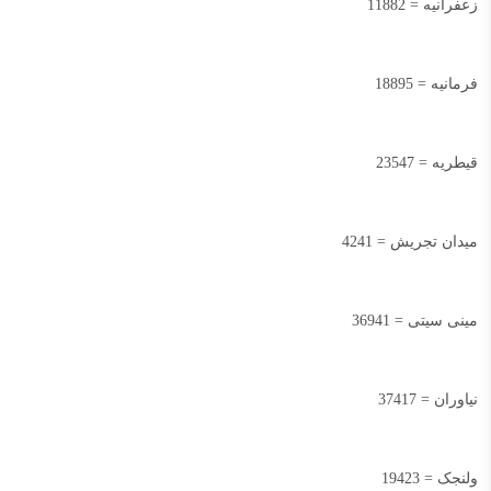
زعفرانیه = 11882
فرمانیه = 18895
قیطریه = 23547
میدان تجریش = 4241
مینی سیتی = 36941
نیاوران = 37417
ولنجک = 19423