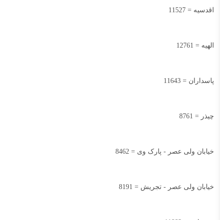
اقدسیه = 11527
الهیه = 12761
پاسداران = 11643
چیذر = 8761
خیابان ولی عصر - پارک وی = 8462
خیابان ولی عصر - تجریش = 8191